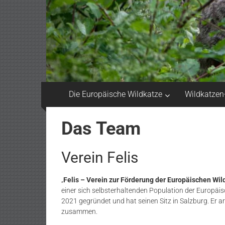
Die Europäische Wildkatze
Wildkatzen
Das Team
Verein Felis
„
Felis – Verein zur Förderung der Europäischen Wil
einer sich selbsterhaltenden Population der Europäis
2021 gegründet und hat seinen Sitz in Salzburg. Er a
zusammen.