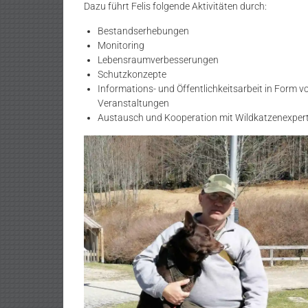
Dazu führt Felis folgende Aktivitäten durch:
Bestandserhebungen
Monitoring
Lebensraumverbesserungen
Schutzkonzepte
Informations- und Öffentlichkeitsarbeit in Form v
Veranstaltungen
Austausch und Kooperation mit Wildkatzenexpert