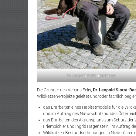
Dr. Leopold Slotta-Bachmayr
Die Gründer des Vereins Felis,
Dr. Leopold Slotta-B
Wildkatzen-Projekte geleitet und/oder fachlich begleite
das Erarbeiten eines Habitatmodells für die Wildk
und im Auftrag des Naturschutzbundes Österreic
das Erarbeiten des Aktionsplans zum Schutz der 
Friembichler und Ingrid Hagenstein, im Auftrag 
Wildkatzen-Bestandserhebungen in Niederösterre