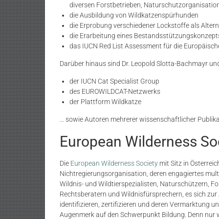
diversen Forstbetrieben, Naturschutzorganisatio
die Ausbildung von Wildkatzenspürhunden
die Erprobung verschiedener Lockstoffe als Altern
die Erarbeitung eines Bestandsstützungskonzepts
das IUCN Red List Assessment für die Europäisc
Darüber hinaus sind Dr. Leopold Slotta-Bachmayr un
der IUCN Cat Specialist Group
des EUROWILDCAT-Netzwerks
der Plattform Wildkatze
… sowie Autoren mehrerer wissenschaftlicher Publika
European Wilderness So
Die
European Wilderness Society
mit Sitz in Österrei
Nichtregierungsorganisation, deren engagiertes mult
Wildnis- und Wildtierspezialisten, Naturschützern, 
Rechtsberatern und Wildnisfürsprechern, es sich zur
identifizieren, zertifizieren und deren Vermarktung u
Augenmerk auf den Schwerpunkt Bildung. Denn nur w