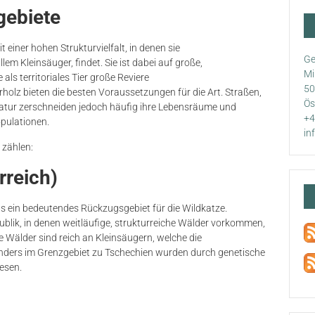
gebiete
 einer hohen Strukturvielfalt, in denen sie
Ge
m Kleinsäuger, findet. Sie ist dabei auf große,
Mi
s territoriales Tier große Reviere
50
erholz bieten die besten Voraussetzungen für die Art. Straßen,
Ös
Natur zerschneiden jedoch häufig ihre Lebensräume und
+4
pulationen.
in
 zählen:
rreich)
als ein bedeutendes Rückzugsgebiet für die Wildkatze.
lik, in denen weitläufige, strukturreiche Wälder vorkommen,
 Wälder sind reich an Kleinsäugern, welche die
nders im Grenzgebiet zu Tschechien wurden durch genetische
esen.