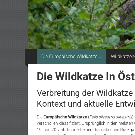
Die Europäische Wildkatze
Wildkatzen
Die Wildkatze In Öst
Verbreitung der Wildkatze 
Kontext und aktuelle Entw
Die
Europäische Wildkatze
(
Felis silvestris silvestris
)
verschollen klassifiziert. Ursprünglich in den meisten
19. und 20. Jahrhundert einen dramatischen Rückga