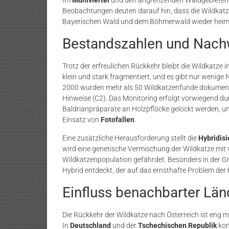
Beobachtungen deuten darauf hin, dass die Wildkatz
Bayerischen Wald und dem Böhmerwald wieder heimi
Bestandszahlen und Nac
Trotz der erfreulichen Rückkehr bleibt die Wildkatze i
klein und stark fragmentiert, und es gibt nur wenige
2000 wurden mehr als 50 Wildkatzenfunde dokumentie
Hinweise (C2). Das Monitoring erfolgt vorwiegend du
Baldrianpräparate an Holzpflöcke gelockt werden, u
Einsatz von
Fotofallen
​.
Eine zusätzliche Herausforderung stellt die
Hybridis
wird eine genetische Vermischung der Wildkatze mit v
Wildkatzenpopulation gefährdet. Besonders in der G
Hybrid entdeckt, der auf das ernsthafte Problem der H
Einfluss benachbarter Län
Die Rückkehr der Wildkatze nach Österreich ist eng 
In
Deutschland
und der
Tschechischen Republik
kon