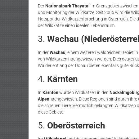
Der
Nationalpark Thayatal
im Grenzgebiet zwischen Ö
und Monitoring der Wildkatze. Seit 2006 wird die Wild
Hotspot der Wildkatzenforschung in Österreich. Die d
der Wildkatze einen idealen Lebensraum.
3.
Wachau (Niederösterre
In der
Wachau
, einem weiteren waldreichen Gebiet i
von Wildkatzen nachgewiesen werden. Dies deutet auf 
Wälder entlang der Donau bieten ebenfalls gute Rück
4.
Kärnten
In
Kärnten
wurden Wildkatzen in den
Nockalmgebir
Alpen
nachgewiesen. Diese Regionen sind durch ihre 
die scheuen Tiere. Vermutlich gelangten Wildkatzen 
diese Gebiete.
5.
Oberösterreich
Im
Mühlviertel
und den angrenzenden Waldgebieten g