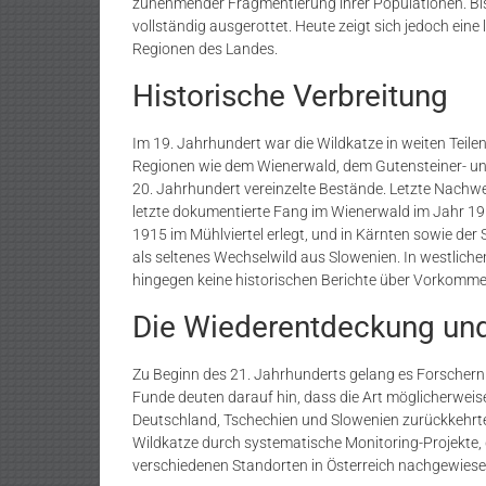
zunehmender Fragmentierung ihrer Populationen. Bis 
vollständig ausgerottet. Heute zeigt sich jedoch ein
Regionen des Landes.
Historische Verbreitung
Im 19. Jahrhundert war die Wildkatze in weiten Teilen 
Regionen wie dem Wienerwald, dem Gutensteiner- und 
20. Jahrhundert vereinzelte Bestände. Letzte Nachw
letzte dokumentierte Fang im Wienerwald im Jahr 191
1915 im Mühlviertel erlegt, und in Kärnten sowie der 
als seltenes Wechselwild aus Slowenien. In westliche
hingegen keine historischen Berichte über Vorkommen
Die Wiederentdeckung und 
Zu Beginn des 21. Jahrhunderts gelang es Forschern 
Funde deuten darauf hin, dass die Art möglicherwei
Deutschland, Tschechien und Slowenien zurückkehrte
Wildkatze durch systematische Monitoring-Projekte,
verschiedenen Standorten in Österreich nachgewiese