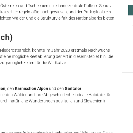
sterreich und Tschechien spielt eine zentrale Rolle im Schutz
katze hier regelmäßig nachgewiesen, und der Park gilt als ein
ichten Wälder und die Strukturvielfalt des Nationalparks bieten
ich)
n Niederösterreich, konnte im Jahr 2020 erstmals Nachwuchs
eine mögliche Reetablierung der Art in diesem Gebiet hin. Die
zugsmöglichkeiten für die Wildkatze.
gen
, den
Karnischen Alpen
und den
Gailtaler
dichten Wälder und ihre Abgeschiedenheit ideale Habitate für
durch natürliche Wanderungen aus Italien und Slowenien in
ab es ebenfalls vereinzelte Nachweise von Wildkatzen. Diese