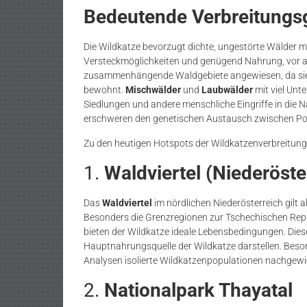
Bedeutende Verbreitungs
Die Wildkatze bevorzugt dichte, ungestörte Wälder mit
Versteckmöglichkeiten und genügend Nahrung, vor alle
zusammenhängende Waldgebiete angewiesen, da sie al
bewohnt.
Mischwälder
und
Laubwälder
mit viel Unt
Siedlungen und andere menschliche Eingriffe in die 
erschweren den genetischen Austausch zwischen Po
Zu den heutigen Hotspots der Wildkatzenverbreitung
1.
Waldviertel (Niederöste
Das
Waldviertel
im nördlichen Niederösterreich gilt 
Besonders die Grenzregionen zur Tschechischen Repub
bieten der Wildkatze ideale Lebensbedingungen. Diese
Hauptnahrungsquelle der Wildkatze darstellen. Beso
Analysen isolierte Wildkatzenpopulationen nachgewi
2.
Nationalpark Thayatal