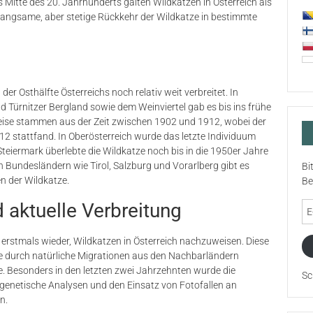
Mitte des 20. Jahrhunderts galten Wildkatzen in Österreich als
e langsame, aber stetige Rückkehr der Wildkatze in bestimmte
der Osthälfte Österreichs noch relativ weit verbreitet. In
Türnitzer Bergland sowie dem Weinviertel gab es bis ins frühe
eise stammen aus der Zeit zwischen 1902 und 1912, wobei der
2 stattfand. In Oberösterreich wurde das letzte Individuum
Steiermark überlebte die Wildkatze noch bis in die 1950er Jahre
n Bundesländern wie Tirol, Salzburg und Vorarlberg gibt es
Bi
 der Wildkatze​.
Be
aktuelle Verbreitung
E-
Ma
Ad
erstmals wieder, Wildkatzen in Österreich nachzuweisen. Diese
se durch natürliche Migrationen aus den Nachbarländern
. Besonders in den letzten zwei Jahrzehnten wurde die
Sc
 genetische Analysen und den Einsatz von Fotofallen an
n.