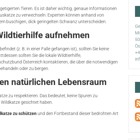
etigerten Tieren. Es ist daher wichtig, genaue Informationen
n Hauskatze zu verwechseln. Experten können anhand von
em buschigen, dick geringelten Schwanz unterscheiden.
Ge
Wildtierhilfe aufnehmen
Mi
50
Ös
befindet (z. B. in einer Falle gefangen ist), sollten Sie keine
+4
ssen sollten Sie die lokale Wildtierhilfe,
in
chutzbund Österreich kontaktieren, die über die notwendigen
behandeln oder zu bergen.
den natürlichen Lebensraum
atze zu respektieren. Das bedeutet, keine Spuren zu
e Wildkatze gesichtet haben.
dkatze zu schützen
und den Fortbestand dieser bedrohten Art