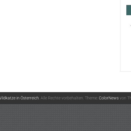
ildkatze in Österreich
. Alle Rechte vorbehalten. Theme:
ColorNews
von Th