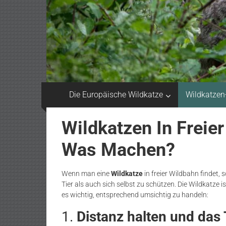
Die Europäische Wildkatze
Wildkatzen
Wildkatzen In Freie
Was Machen?
Wenn man eine
Wildkatze
in freier Wildbahn findet,
Tier als auch sich selbst zu schützen. Die Wildkatze i
es wichtig, entsprechend umsichtig zu handeln:
1.
Distanz halten und das 