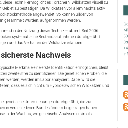
t. Diese Technik ermöglicht es Forschern, Wildkatzen visuell zu
Gebiet zu bestätigen. Da Wildkatzen vor allem nachts aktiv
r Lockstockmethode angewendet. So können Bilder von
cken gesammelt wurden, aufgenommen werden.
Ge
Mi
ührend in der Nutzung dieser Technik etabliert. Seit 2006
50
kstöcken systematische Bestandsaufnahmen durchgeführt
Ös
ngen und das Verhalten der Wildkatze erlauben.
+4
 sicherste Nachweis
in
pische Merkmale eine erste Identifikation ermöglichen, bleibt
en zweifelsfrei zu identifizieren. Die genetischen Proben, die
n werden, werden im Labor analysiert. Dabei wird die
stellen, dass es sich nicht um Hybride zwischen Wildkatzen und
che genetische Untersuchungen durchgeführt, die zur
onen in verschiedenen Bundesländern beigetragen haben.
se in der Wachau, wo genetische Analysen erstmals