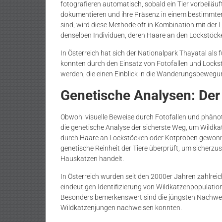
fotografieren automatisch, sobald ein Tier vorbeiläuf
dokumentieren und ihre Präsenz in einem bestimmten 
sind, wird diese Methode oft in Kombination mit de
denselben Individuen, deren Haare an den Lockstö
In Österreich hat sich der Nationalpark Thayatal als f
konnten durch den Einsatz von Fotofallen und Loc
werden, die einen Einblick in die Wanderungsbewegu
Genetische Analysen: Der
Obwohl visuelle Beweise durch Fotofallen und phänoty
die genetische Analyse der sicherste Weg, um Wildkatz
durch Haare an Lockstöcken oder Kotproben gewonne
genetische Reinheit der Tiere überprüft, um sicherzu
Hauskatzen handelt.
In Österreich wurden seit den 2000er Jahren zahlrei
eindeutigen Identifizierung von Wildkatzenpopulati
Besonders bemerkenswert sind die jüngsten Nachwei
Wildkatzenjungen nachweisen konnten.