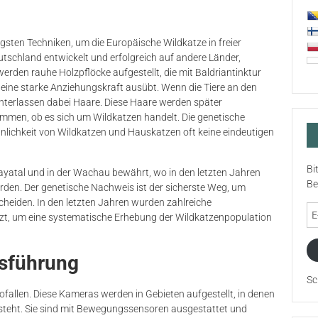
gsten Techniken, um die Europäische Wildkatze in freier
schland entwickelt und erfolgreich auf andere Länder,
erden rauhe Holzpflöcke aufgestellt, die mit Baldriantinktur
eine starke Anziehungskraft ausübt. Wenn die Tiere an den
hinterlassen dabei Haare. Diese Haare werden später
mmen, ob es sich um Wildkatzen handelt. Die genetische
Ähnlichkeit von Wildkatzen und Hauskatzen oft keine eindeutigen
Bi
ayatal und in der Wachau bewährt, wo in den letzten Jahren
Be
den. Der genetische Nachweis ist der sicherste Weg, um
heiden. In den letzten Jahren wurden zahlreiche
E-
tzt, um eine systematische Erhebung der Wildkatzenpopulation
Ma
Ad
isführung
Sc
ofallen. Diese Kameras werden in Gebieten aufgestellt, in denen
teht. Sie sind mit Bewegungssensoren ausgestattet und