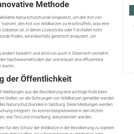
innovative Methode
sgebildete Naturschutzhunde eingesetzt, um den Kot von
rainiert, den Kot von Wildkatzen zu erschnüffeln, was eine
Gebieten ist, in denen Lockstöcke oder Fotofallen nicht
Hunde finden, wird ebenfalls genetisch analysiert, um
n Ländern bewährt und wird nun auch in Österreich vermehrt
enden Nachweismethoden dar und erlaubt eine effizientere
h waren.
 der Öffentlichkeit
 Meldungen aus der Bevölkerung eine wichtige Rolle beim
ere Stellen, an die Sichtungen von Wildkatzen gemeldet werden
e des Naturschutzbundes in Salzburg. Diese Meldungen werden
schung integriert. So konnte beispielsweise in den letzten
en, wie Tirol und Vorarlberg, dokumentiert werden.
n für den Schutz der Wildkatze in der Bevölkerung zu stärken
nnen dabei helfen, neue Populationen zu entdecken oder