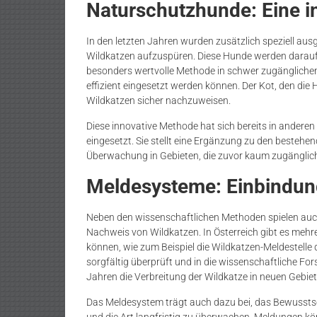
Naturschutzhunde: Eine 
In den letzten Jahren wurden zusätzlich speziell au
Wildkatzen aufzuspüren. Diese Hunde werden darauf t
besonders wertvolle Methode in schwer zugänglichen 
effizient eingesetzt werden können. Der Kot, den die 
Wildkatzen sicher nachzuweisen.
Diese innovative Methode hat sich bereits in andere
eingesetzt. Sie stellt eine Ergänzung zu den besteh
Überwachung in Gebieten, die zuvor kaum zugänglic
Meldesysteme: Einbindung
Neben den wissenschaftlichen Methoden spielen auch
Nachweis von Wildkatzen. In Österreich gibt es mehr
können, wie zum Beispiel die Wildkatzen-Meldestell
sorgfältig überprüft und in die wissenschaftliche For
Jahren die Verbreitung der Wildkatze in neuen Gebiet
Das Meldesystem trägt auch dazu bei, das Bewusstsei
und die Art langfristig zu überwachen. Meldungen kö