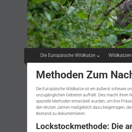
Die Europäische Wildkatze
Wildkatzen
Methoden Zum Nach
Die Europäische Wildkatze ist ein äußerst scheues un
unzugänglichen Gebieten aufhält. Dies macht ihren 
spezielle Methoden entwickelt wurden, um ihre Prä
den letzten Jahren maßgeblich dazu beigetragen, die
Bestand zu dokumentieren.
Lockstockmethode: Die am