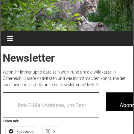
Newsletter
Wenn ihr immer up to date sein wollt rund um die Wildkatze in
Österreich, unsere Aktivitäten und wie ihr mitmachen könnt, meldet
euch hier und jetzt für unseren Newsletter an! MIAU!
Ihre E-Mail-Adresse, um Benachrichtigungen zu erhalten.
Abonn
Teilen mit:
Facebook
X